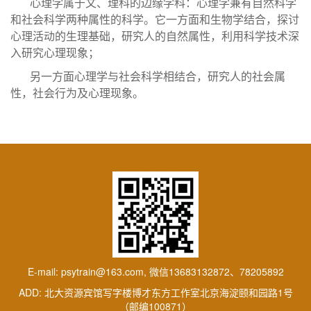
心理学属于文
、
理科的边缘学科
：
心理学兼有自然科学
和社会科学两种属性的科学。它一方面和生物学结合，探讨
心理活动的生理基础，研究人的自然属性，利用科学技术深
入研究心理现象；
另一方面
心理学与
社会科学
相
结合，研究人的社会属
性
，社会行为及
心理
现象。
E-mail: psytrain@163.com, 微信13683132872、78205892
ADD: 北大资源宾馆写字楼博才东方工作室北京海淀颐和园路1号
（邮编100871）