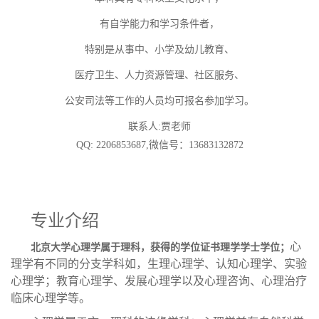
有自学能力和学习条件者，
特别是从事中、小学及幼儿教育、
医疗卫生、人力资源管理、社区服务、
公安司法等工作的人员均可报名参加学习。
联系人
:
贾
老师
QQ: 2206853687
,微信号：13683132872
专业介绍
心
北京大学心理学属于
理科
，获得的学位证书理学学士学位；
理学有不同的分支学科
如，生理心理学、认知心理学、
实验
心理学
；
教育
心理学、
发展心理学
以及
心理咨询
、心理
治疗
临床心理学等。