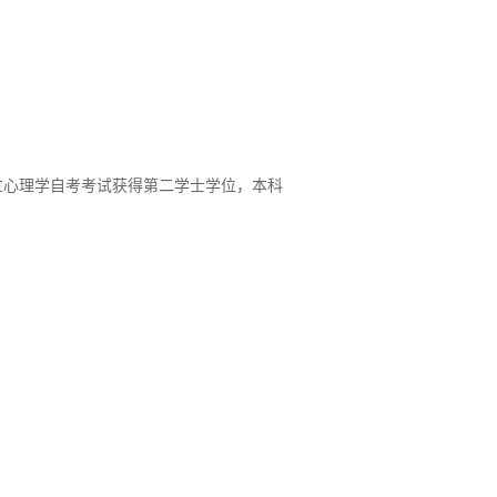
过心理学
自考
考试
获得第二学士学位
，本科