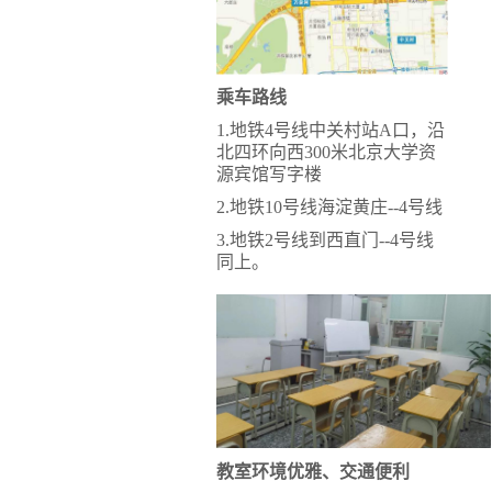
乘车路线
1.地铁
4号线中关村站A口，沿
北四环向西
300米北京大学资
源宾馆写字楼
2.地铁
10号线海淀黄庄--4号线
3.
地铁2号线到西直门--4号线
同上。
教室环境优雅、交通便利