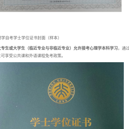
理学自考学士学位证书封面（样本）
大专生或大
学生
（
临近专业与非临近专业）
允许接考心理学
本科
学习
，通
生可
享受公共课
和外语课程
免考
政策。